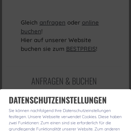
Gleich
anfragen
oder
online
buchen
!
Hier auf unserer Website
buchen sie zum
BESTPREIS
!
ANFRAGEN & BUCHEN
DATENSCHUTZEINSTELLUNGEN
Sie können nachfolgend Ihre Datenschutzeinstellungen
festlegen.
Unsere Webseite verwendet Cookies. Diese haben
zwei Funktionen: Zum einen sind sie erforderlich für die
grundlegende Funktionalität unserer Website. Zum anderen