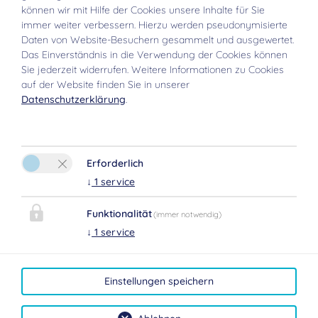
können wir mit Hilfe der Cookies unsere Inhalte für Sie
immer weiter verbessern. Hierzu werden pseudonymisierte
Daten von Website-Besuchern gesammelt und ausgewertet.
Das Einverständnis in die Verwendung der Cookies können
Sie jederzeit widerrufen. Weitere Informationen zu Cookies
auf der Website finden Sie in unserer
Datenschutzerklärung
.
KONTAKT APART BERGLAND
Erforderlich
↓
1
service
Funktionalität
Bitte aktivieren Sie in den Cookie
(immer notwendig)
↓
1
service
Einstellungen die Option "Funktionalität" für
die korrekte Map-Darstellung
Einstellungen speichern
Cookie Einstellungen